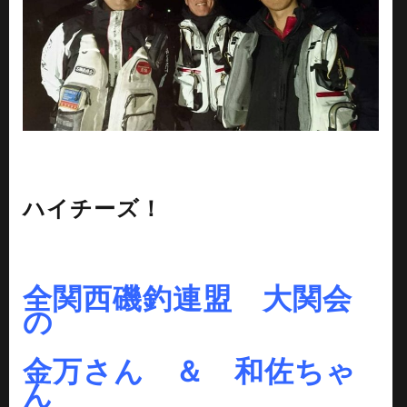
ハイチーズ！
全関西磯釣連盟 大関会
の
金万さん ＆ 和佐ちゃ
ん