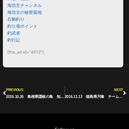
海坊主チャンネル
海坊主の秘密基地
石鯛釣り
釣り場ポイント
釣武者
釣行記
[the_ad id="4013"]
Prev
N
PREVIOUS
NEXT
2016.10.26 島根県隠岐の島 知夫里 福友渡船
2016.11.13 徳島県宍喰 チームＤＡＩＷＡ石鯛 関西ブロック大会