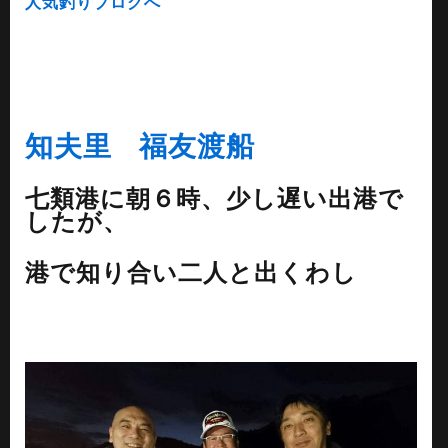
人気釣りブログへ
知夫里 福友渡船
七類港に朝６時、少し遅い出港で
したが、
港で知り合い二人と出くわし