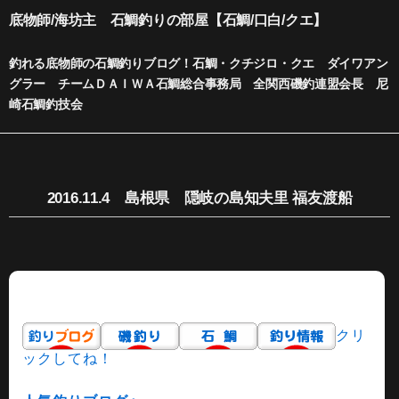
内
底物師/海坊主 石鯛釣りの部屋【石鯛/口白/クエ】
容
を
釣れる底物師の石鯛釣りブログ！石鯛・クチジロ・クエ ダイワアン
ス
グラー チームＤＡＩＷＡ石鯛総合事務局 全関西磯釣連盟会長 尼
キ
崎石鯛釣技会
ッ
プ
2016.11.4 島根県 隠岐の島知夫里 福友渡船
クリ
ックしてね！