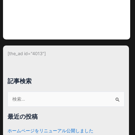
[the_ad id="4013"]
記事検索
検
索
対
最近の投稿
象:
ホームページをリニューアル公開しました