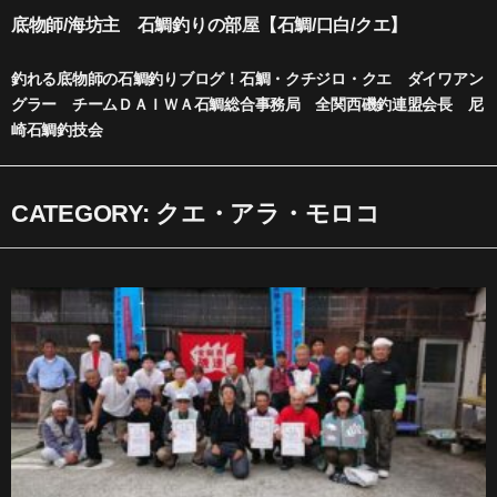
内
底物師/海坊主 石鯛釣りの部屋【石鯛/口白/クエ】
容
を
釣れる底物師の石鯛釣りブログ！石鯛・クチジロ・クエ ダイワアン
ス
グラー チームＤＡＩＷＡ石鯛総合事務局 全関西磯釣連盟会長 尼
キ
崎石鯛釣技会
ッ
プ
CATEGORY: クエ・アラ・モロコ
ペ
ペ
ペ
ペ
ペ
ー
ー
ー
ー
ー
ジ
ジ
ジ
ジ
ジ