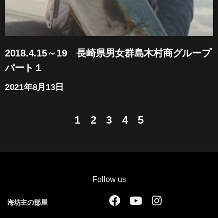
2018.4.15～19 長崎県男女群島木村商グループ
パート１
2021年8月13日
1
2
3
4
5
Follow us
F
Y
I
海坊主の部屋
a
o
n