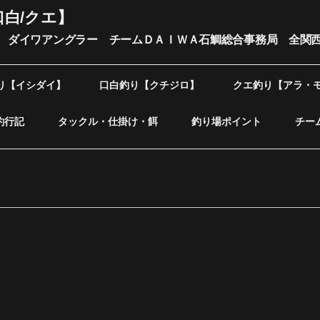
口白/クエ】
 ダイワアングラー チームＤＡＩＷＡ石鯛総合事務局 全関
り【イシダイ】
口白釣り【クチジロ】
クエ釣り【アラ・
釣行記
タックル・仕掛け・餌
釣り場ポイント
チー