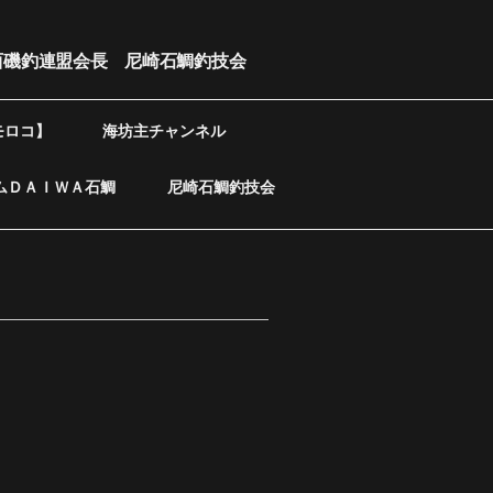
西磯釣連盟会長 尼崎石鯛釣技会
モロコ】
海坊主チャンネル
ムＤＡＩＷＡ石鯛
尼崎石鯛釣技会