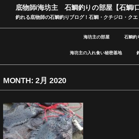
内
底物師/海坊主 石鯛釣りの部屋【石鯛/
容
釣れる底物師の石鯛釣りブログ！石鯛・クチジロ・クエ
を
ス
キ
海坊主の部屋
石鯛釣
ッ
プ
海坊主の入れ食い秘密基地
MONTH: 2月 2020