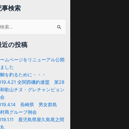
記事検索
最近の投稿
:
ームページをリニューアル公開
ました
鯛を釣るために・・・
019.4.21 全関西磯釣連盟 第28
和歌山チヌ・グレチャンピョン
会
019.4.14 長崎県 男女群島
村商グループ例会
019.1.11 鹿児島県屋久島尾之間
丸