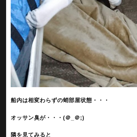
船内は相変わらずの蛸部屋状態・・・
オッサン臭が・・・(＠_＠;)
隣を見てみると