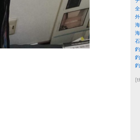
チ
全
外
海
海
石
釣
釣
釣
[t