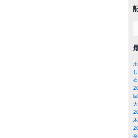
検
索
対
象
ホ
し
石
2
回
大
2
木
2
裕