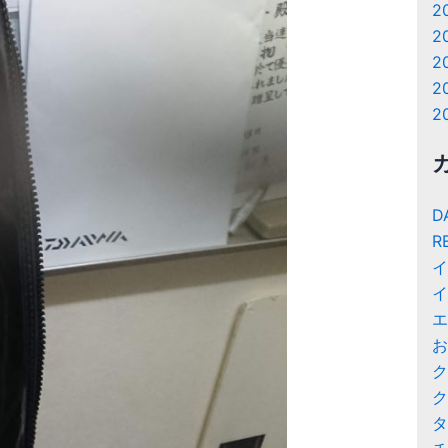
2
2
2
2
2
D
R
イ
イ
エ
お
ク
ク
タ