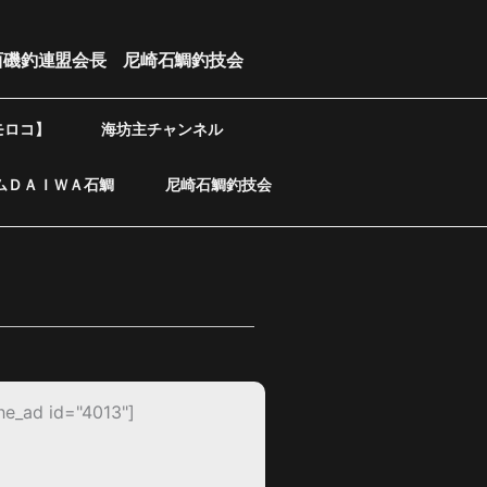
西磯釣連盟会長 尼崎石鯛釣技会
モロコ】
海坊主チャンネル
ムＤＡＩＷＡ石鯛
尼崎石鯛釣技会
he_ad id="4013"]