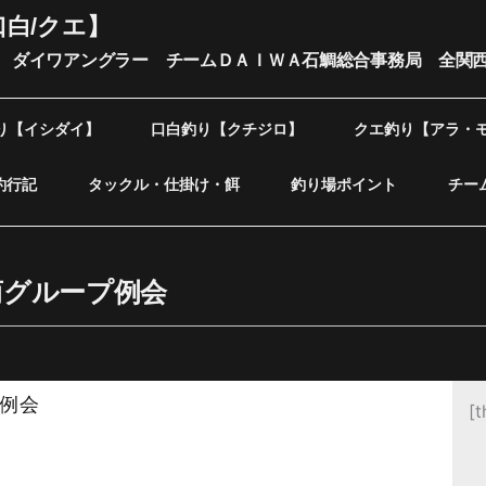
口白/クエ】
 ダイワアングラー チームＤＡＩＷＡ石鯛総合事務局 全関
り【イシダイ】
口白釣り【クチジロ】
クエ釣り【アラ・
釣行記
タックル・仕掛け・餌
釣り場ポイント
チー
村商グループ例会
プ例会
[t