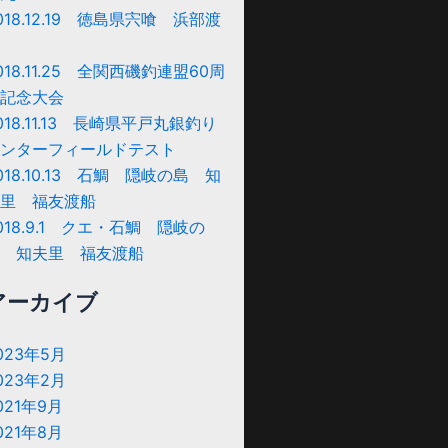
018.12.19 徳島県宍喰 浜部渡
018.11.25 全関西磯釣連盟60周
記念大会
018.11.13 長崎県平戸丸銀釣り
ンターフィールドテスト
018.10.13 石鯛 隠岐の島 知
里 福友渡船
018.9.1 クエ・石鯛 隠岐の
 知夫里 福友渡船
アーカイブ
023年5月
023年2月
021年9月
021年8月