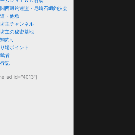
ームＤＡＩＷＡ石鯛
関西磯釣連盟・尼崎石鯛釣技会
道・他魚
坊主チャンネル
坊主の秘密基地
鯛釣り
り場ポイント
武者
行記
he_ad id="4013"]