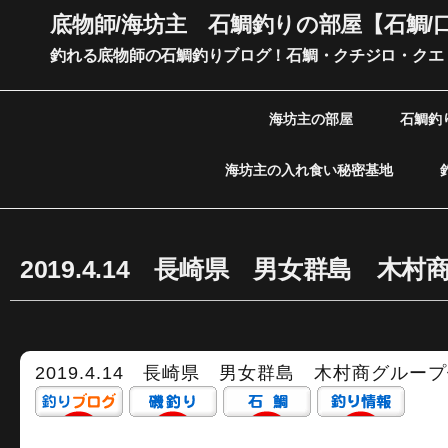
内
底物師/海坊主 石鯛釣りの部屋【石鯛/
容
釣れる底物師の石鯛釣りブログ！石鯛・クチジロ・クエ
を
ス
キ
海坊主の部屋
石鯛釣
ッ
プ
海坊主の入れ食い秘密基地
2019.4.14 長崎県 男女群島 木
2019.4.14 長崎県 男女群島 木村商グルー