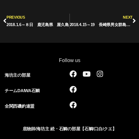
Prev
N
PREVIOUS
NEXT
2018.1.6～８日 鹿児島県 屋久島
2018.4.15～19 長崎県男女群島木村商グループパート2
Follow us
F
Y
I
海坊主の部屋
a
o
n
c
u
s
F
チームDAIWA石鯛
e
t
t
a
b
u
a
c
F
全関西磯釣連盟
o
b
g
e
a
o
e
r
b
c
k
a
o
e
底物師/海坊主 続・石鯛の部屋【石鯛/口白/クエ】
m
o
b