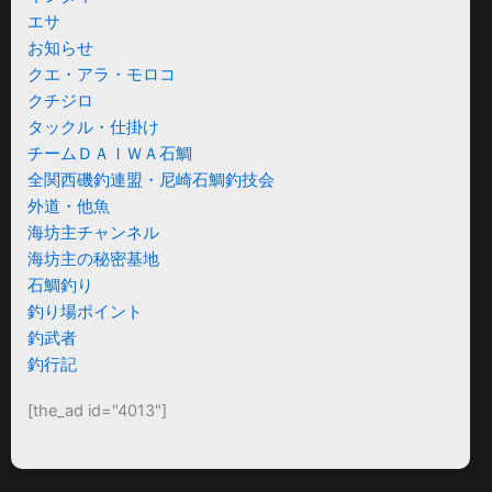
エサ
お知らせ
クエ・アラ・モロコ
クチジロ
タックル・仕掛け
チームＤＡＩＷＡ石鯛
全関西磯釣連盟・尼崎石鯛釣技会
外道・他魚
海坊主チャンネル
海坊主の秘密基地
石鯛釣り
釣り場ポイント
釣武者
釣行記
[the_ad id="4013"]