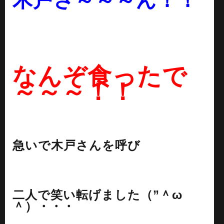
木戸さ～～～ん！！
なんぞ食ったで
～～～！！
急いで木戸さんを呼び
二人で笑い転げました（”＾ω
＾）・・・