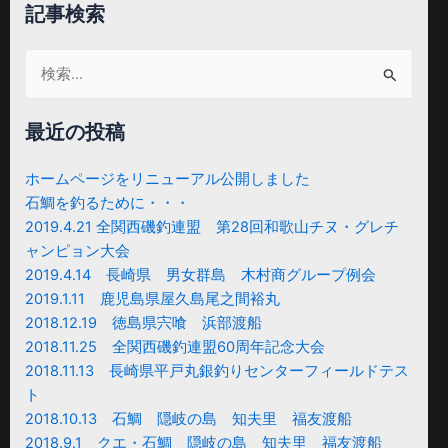
記事検索
検
索
対
最近の投稿
象:
ホームページをリニューアル公開しました
石鯛を釣るために・・・
2019.4.21 全関西磯釣連盟 第28回和歌山チヌ・グレチ
ャンピョン大会
2019.4.14 長崎県 男女群島 木村商グループ例会
2019.1.11 鹿児島県屋久島尾之間裕丸
2018.12.19 徳島県宍喰 浜部渡船
2018.11.25 全関西磯釣連盟60周年記念大会
2018.11.13 長崎県平戸丸銀釣りセンターフィールドテス
ト
2018.10.13 石鯛 隠岐の島 知夫里 福友渡船
2018.9.1 クエ・石鯛 隠岐の島 知夫里 福友渡船