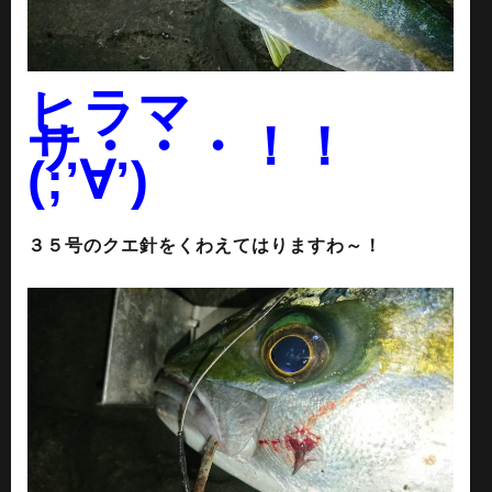
ヒラマ
サ・・・！！
(;’∀’)
３５号のクエ針をくわえてはりますわ～！