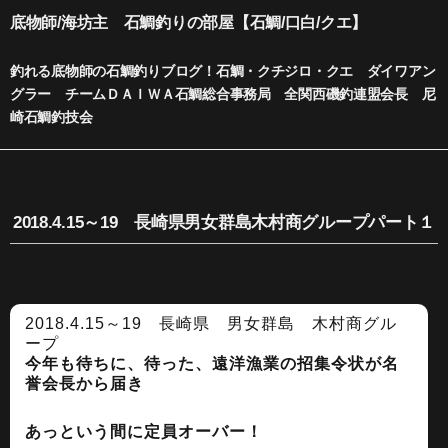
内
底物師/海坊主 石鯛釣りの部屋【石鯛/口白/クエ】
容
を
釣れる底物師の石鯛釣りブログ！石鯛・クチジロ・クエ ダイワアン
ス
グラー チームＤＡＩＷＡ石鯛総合事務局 全関西磯釣連盟会長 尼
キ
崎石鯛釣技会
ッ
プ
2018.4.15～19 長崎県男女群島木村商グループパート１
2018.4.15～19 長崎県 男女群島 木村商グル
ープ
今年も待ちに、待った、遠洋漁業の招集令状が名
誉会長から届き
あっという間に定員オーバー！