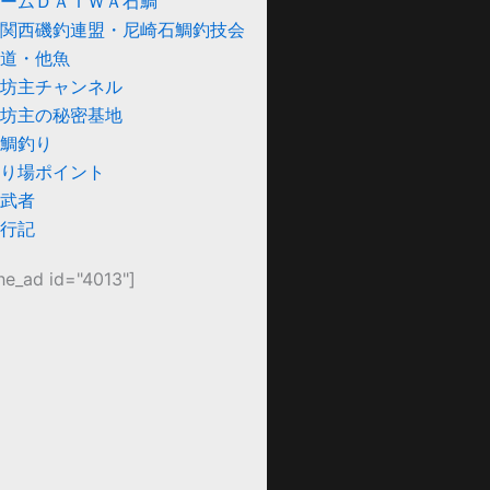
ームＤＡＩＷＡ石鯛
関西磯釣連盟・尼崎石鯛釣技会
道・他魚
坊主チャンネル
坊主の秘密基地
鯛釣り
り場ポイント
武者
行記
he_ad id="4013"]