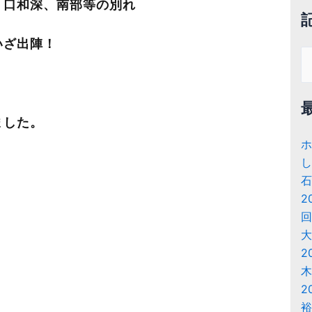
、口和深、南部等の別れ
いざ出陣！
検
索
対
象
ました。
ホ
し
石
2
回
大
2
木
2
裕