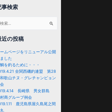
記事検索
最近の投稿
:
ームページをリニューアル公開
ました
鯛を釣るために・・・
019.4.21 全関西磯釣連盟 第28
和歌山チヌ・グレチャンピョン
会
019.4.14 長崎県 男女群島
村商グループ例会
019.1.11 鹿児島県屋久島尾之間
丸