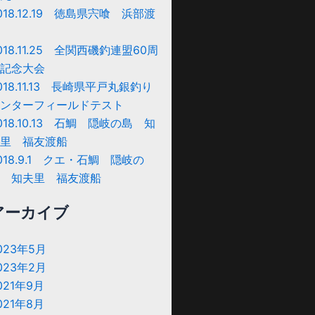
018.12.19 徳島県宍喰 浜部渡
018.11.25 全関西磯釣連盟60周
記念大会
018.11.13 長崎県平戸丸銀釣り
ンターフィールドテスト
018.10.13 石鯛 隠岐の島 知
里 福友渡船
018.9.1 クエ・石鯛 隠岐の
 知夫里 福友渡船
アーカイブ
023年5月
023年2月
021年9月
021年8月