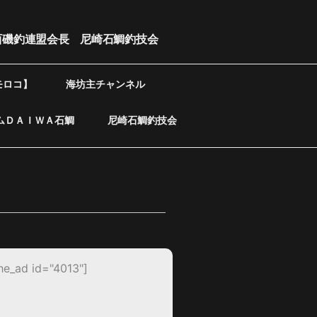
西磯釣連盟会長 尼崎石鯛釣技会
モロコ】
海坊主チャンネル
ムＤＡＩＷＡ石鯛
尼崎石鯛釣技会
he_ad id="4013"]