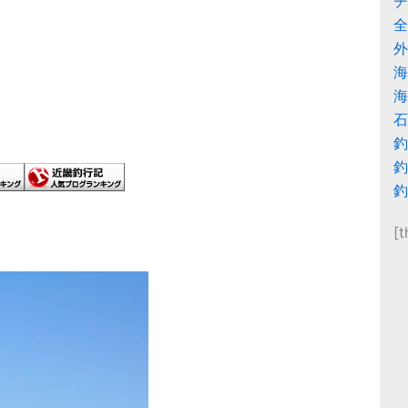
チ
全
外
海
海
石
釣
釣
釣
[t