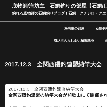
内
底物師/海坊主 石鯛釣りの部屋【石鯛/
容
釣れる底物師の石鯛釣りブログ！石鯛・クチジロ・クエ
を
ス
キ
海坊主の部屋
石鯛釣
ッ
プ
海坊主の入れ食い秘密基地
2017.12.3 全関西磯釣連盟納竿大会
2017.12.3 全関西磯釣連盟納竿大会
全関西磯釣連盟の納竿大会が和歌山にて開催さ