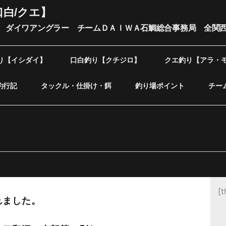
口白/クエ】
 ダイワアングラー チームＤＡＩＷＡ石鯛総合事務局 全関
り【イシダイ】
口白釣り【クチジロ】
クエ釣り【アラ・
釣行記
タックル・仕掛け・餌
釣り場ポイント
チー
[t
れました。