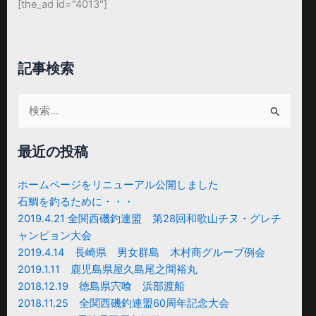
[the_ad id="4013"]
記事検索
検
索
対
最近の投稿
象:
ホームページをリニューアル公開しました
石鯛を釣るために・・・
2019.4.21 全関西磯釣連盟 第28回和歌山チヌ・グレチ
ャンピョン大会
2019.4.14 長崎県 男女群島 木村商グループ例会
2019.1.11 鹿児島県屋久島尾之間裕丸
2018.12.19 徳島県宍喰 浜部渡船
2018.11.25 全関西磯釣連盟60周年記念大会