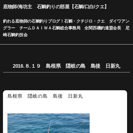
内
底物師/海坊主 石鯛釣りの部屋【石鯛/口白/クエ】
容
を
釣れる底物師の石鯛釣りブログ！石鯛・クチジロ・クエ ダイワアン
ス
グラー チームＤＡＩＷＡ石鯛総合事務局 全関西磯釣連盟会長 尼
キ
崎石鯛釣技会
ッ
プ
2016.８.１９ 島根県 隠岐の島 島後 日新丸
島根県 隠岐の島 島後 日新丸