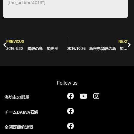
[the_ad id="4013"]
Prev
N
PREVIOUS
NEXT
2016.6.30 隠岐の島 知夫里
2016.10.26 島根県隠岐の島 知夫里 福友渡船
Follow us
F
Y
I
海坊主の部屋
a
o
n
c
u
s
F
チームDAIWA石鯛
e
t
t
a
b
u
a
c
F
全関西磯釣連盟
o
b
g
e
a