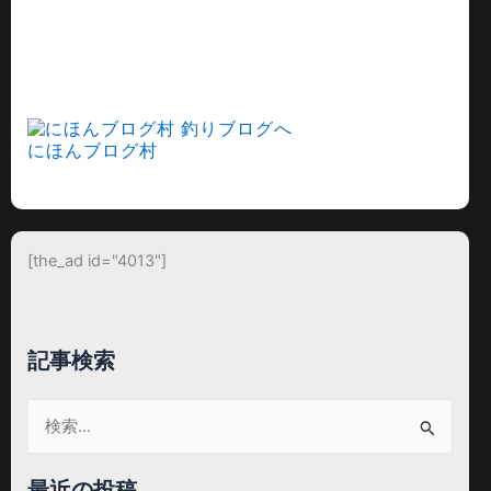
にほんブログ村
[the_ad id="4013"]
記事検索
検
索
対
最近の投稿