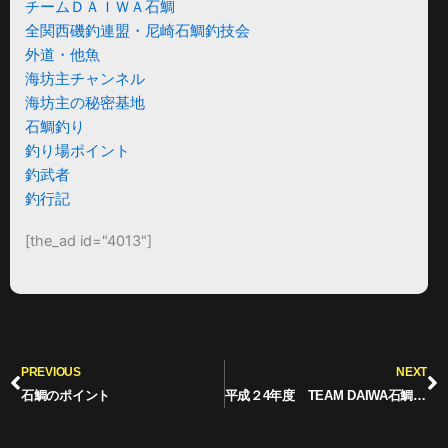
チームＤＡＩＷＡ石鯛
全関西磯釣連盟・尼崎石鯛釣技会
外道・他魚
海坊主チャンネル
海坊主の秘密基地
石鯛釣り
釣り場ポイント
釣武者
釣行記
[the_ad id="4013"]
Prev
N
PREVIOUS
NEXT
石鯛のポイント
平成２4年度 TEAM DAIWA石鯛 年間魚拓大会結果