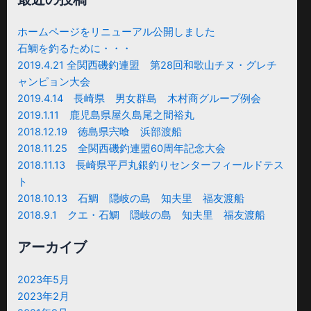
象:
ホームページをリニューアル公開しました
石鯛を釣るために・・・
2019.4.21 全関西磯釣連盟 第28回和歌山チヌ・グレチ
ャンピョン大会
2019.4.14 長崎県 男女群島 木村商グループ例会
2019.1.11 鹿児島県屋久島尾之間裕丸
2018.12.19 徳島県宍喰 浜部渡船
2018.11.25 全関西磯釣連盟60周年記念大会
2018.11.13 長崎県平戸丸銀釣りセンターフィールドテス
ト
2018.10.13 石鯛 隠岐の島 知夫里 福友渡船
2018.9.1 クエ・石鯛 隠岐の島 知夫里 福友渡船
アーカイブ
2023年5月
2023年2月