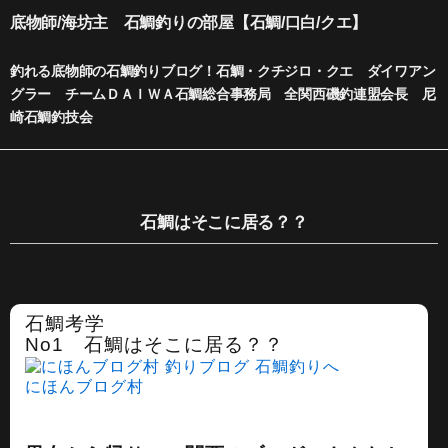
内
底物師/海坊主 石鯛釣りの部屋【石鯛/口白/クエ】
容
を
釣れる底物師の石鯛釣りブログ！石鯛・クチジロ・クエ ダイワアン
ス
グラー チームＤＡＩＷＡ石鯛総合事務局 全関西磯釣連盟会長 尼
キ
崎石鯛釣技会
ッ
プ
石鯛はそこに居る？？
石鯛考学
No1 石鯛はそこに居る？？
にほんブログ村