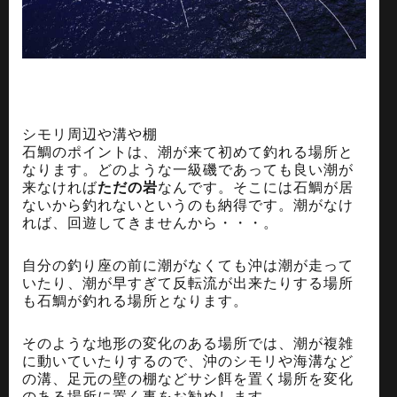
シモリ周辺や溝や棚
石鯛のポイントは、潮が来て初めて釣れる場所と
なります。どのような一級磯であっても良い潮が
来なければ
ただの岩
なんです。そこには石鯛が居
ないから釣れないというのも納得です。潮がなけ
れば、回遊してきませんから・・・。
自分の釣り座の前に潮がなくても沖は潮が走って
いたり、潮が早すぎて反転流が出来たりする場所
も石鯛が釣れる場所となります。
そのような地形の変化のある場所では、潮が複雑
に動いていたりするので、沖のシモリや海溝など
の溝、足元の壁の棚などサシ餌を置く場所を変化
のある場所に置く事をお勧めします。