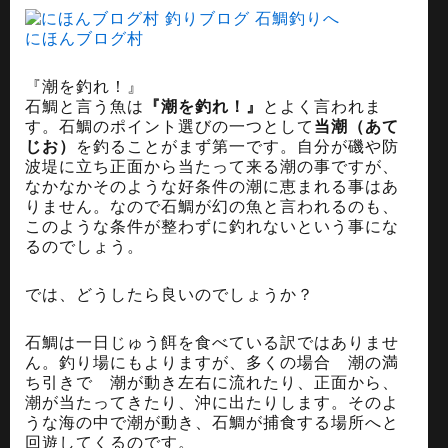
にほんブログ村
『潮を釣れ！』
石鯛と言う魚は
『潮を釣れ！』
とよく言われま
す。石鯛のポイント選びの一つとして
当潮（あて
じお）
を釣ることがまず第一です。自分が磯や防
波堤に立ち正面から当たって来る潮の事ですが、
なかなかそのような好条件の潮に恵まれる事はあ
りません。なので石鯛が幻の魚と言われるのも、
このような条件が整わずに釣れないという事にな
るのでしょう。
では、どうしたら良いのでしょうか？
石鯛は一日じゅう餌を食べている訳ではありませ
ん。釣り場にもよりますが、多くの場合 潮の満
ち引きで 潮が動き左右に流れたり、正面から、
潮が当たってきたり、沖に出たりします。そのよ
うな海の中で潮が動き、石鯛が捕食する場所へと
回遊してくるのです。