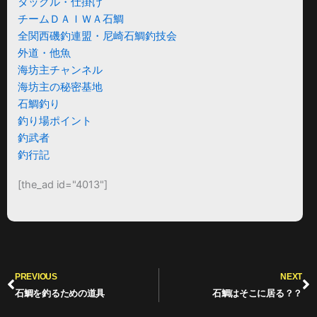
タックル・仕掛け
チームＤＡＩＷＡ石鯛
全関西磯釣連盟・尼崎石鯛釣技会
外道・他魚
海坊主チャンネル
海坊主の秘密基地
石鯛釣り
釣り場ポイント
釣武者
釣行記
[the_ad id="4013"]
Prev
N
PREVIOUS
NEXT
石鯛を釣るための道具
石鯛はそこに居る？？