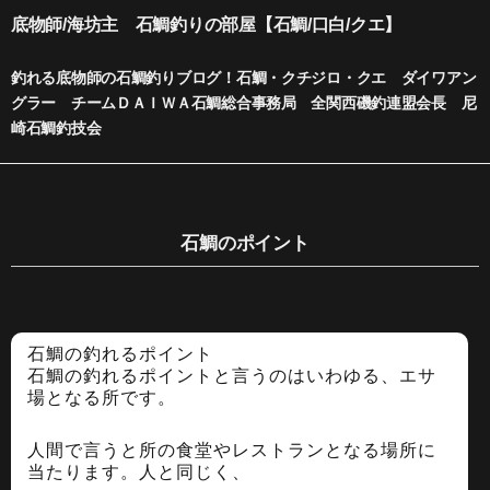
内
底物師/海坊主 石鯛釣りの部屋【石鯛/口白/クエ】
容
を
釣れる底物師の石鯛釣りブログ！石鯛・クチジロ・クエ ダイワアン
ス
グラー チームＤＡＩＷＡ石鯛総合事務局 全関西磯釣連盟会長 尼
キ
崎石鯛釣技会
ッ
プ
石鯛のポイント
石鯛の釣れるポイント
石鯛の釣れるポイントと言うのはいわゆる、エサ
場となる所です。
人間で言うと所の食堂やレストランとなる場所に
当たります。人と同じく、