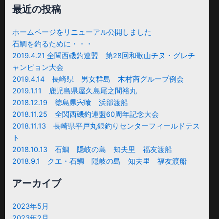
対
最近の投稿
象:
ホームページをリニューアル公開しました
石鯛を釣るために・・・
2019.4.21 全関西磯釣連盟 第28回和歌山チヌ・グレチ
ャンピョン大会
2019.4.14 長崎県 男女群島 木村商グループ例会
2019.1.11 鹿児島県屋久島尾之間裕丸
2018.12.19 徳島県宍喰 浜部渡船
2018.11.25 全関西磯釣連盟60周年記念大会
2018.11.13 長崎県平戸丸銀釣りセンターフィールドテス
ト
2018.10.13 石鯛 隠岐の島 知夫里 福友渡船
2018.9.1 クエ・石鯛 隠岐の島 知夫里 福友渡船
アーカイブ
2023年5月
2023年2月