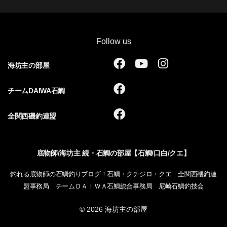
Follow us
F
Y
I
海坊主の部屋
a
o
n
c
u
s
F
チームDAIWA石鯛
e
t
t
a
b
u
a
c
F
全関西磯釣連盟
o
b
g
e
a
o
e
r
b
c
k
a
o
e
底物師/海坊主 続・石鯛の部屋【石鯛/口白/クエ】
m
o
b
k
o
釣れる底物師の石鯛釣りブログ！石鯛・クチジロ・クエ 全関西磯釣連
o
盟事務局 チームＤＡＩＷＡ石鯛総合事務局 尼崎石鯛釣技会
k
© 2026 海坊主の部屋