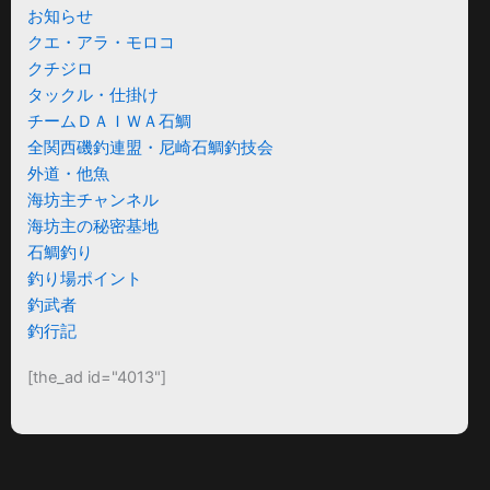
お知らせ
クエ・アラ・モロコ
クチジロ
タックル・仕掛け
チームＤＡＩＷＡ石鯛
全関西磯釣連盟・尼崎石鯛釣技会
外道・他魚
海坊主チャンネル
海坊主の秘密基地
石鯛釣り
釣り場ポイント
釣武者
釣行記
[the_ad id="4013"]