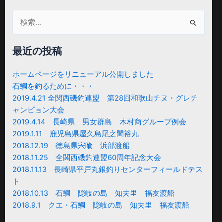
検
索
対
最近の投稿
象:
ホームページをリニューアル公開しました
石鯛を釣るために・・・
2019.4.21 全関西磯釣連盟 第28回和歌山チヌ・グレチ
ャンピョン大会
2019.4.14 長崎県 男女群島 木村商グループ例会
2019.1.11 鹿児島県屋久島尾之間裕丸
2018.12.19 徳島県宍喰 浜部渡船
2018.11.25 全関西磯釣連盟60周年記念大会
2018.11.13 長崎県平戸丸銀釣りセンターフィールドテス
ト
2018.10.13 石鯛 隠岐の島 知夫里 福友渡船
2018.9.1 クエ・石鯛 隠岐の島 知夫里 福友渡船