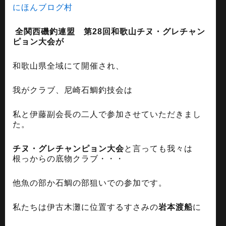
にほんブログ村
全関西磯釣連盟 第28回和歌山チヌ・グレチャン
ピョン大会が
和歌山県全域にて開催され、
我がクラブ、尼崎石鯛釣技会は
私と伊藤副会長の二人で参加させていただきまし
た。
チヌ・グレチャンピョン大会
と言っても我々は
根っからの底物クラブ・・・
他魚の部か石鯛の部狙いでの参加です。
私たちは伊古木灘に位置するすさみの
岩本渡船
に