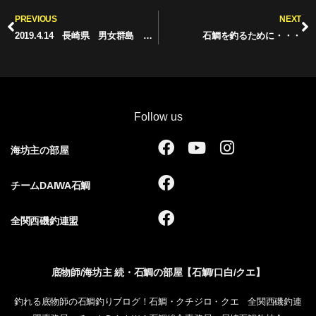
Prev
N
PREVIOUS
NEXT
2019.4.14 長崎県 男女群島 木村商グループ例会
石鯛を釣るために・・・
Follow us
F
Y
I
海坊主の部屋
a
o
n
c
u
s
F
チームDAIWA石鯛
e
t
t
a
b
u
a
c
F
全関西磯釣連盟
o
b
g
e
a
o
e
r
b
c
k
a
o
e
底物師/海坊主 続・石鯛の部屋【石鯛/口白/クエ】
m
o
b
k
o
釣れる底物師の石鯛釣りブログ！石鯛・クチジロ・クエ 全関西磯釣連
o