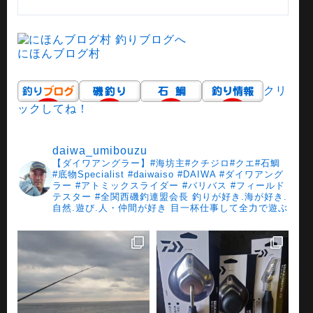
にほんブログ村
クリ
ックしてね！
daiwa_umibouzu
【ダイワアングラー】#海坊主#クチジロ#クエ#石鯛
#底物Specialist #daiwaiso
#DAIWA #ダイワアング
ラー
#アトミックスライダー
#バリバス
#フィールド
テスター
#全関西磯釣連盟会長
釣りが好き.海が好き.
自然.遊び.人・仲間が好き
目一杯仕事して全力で遊ぶ