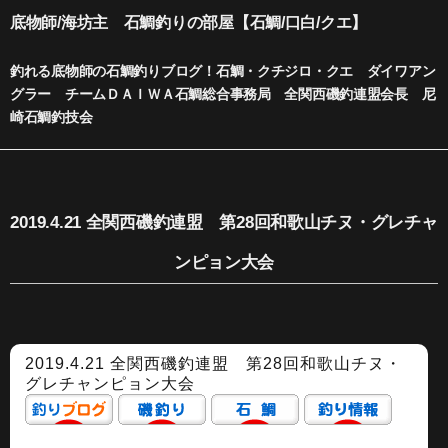
内
底物師/海坊主 石鯛釣りの部屋【石鯛/口白/クエ】
容
を
釣れる底物師の石鯛釣りブログ！石鯛・クチジロ・クエ ダイワアン
ス
グラー チームＤＡＩＷＡ石鯛総合事務局 全関西磯釣連盟会長 尼
キ
崎石鯛釣技会
ッ
プ
2019.4.21 全関西磯釣連盟 第28回和歌山チヌ・グレチャ
ンピョン大会
2019.4.21 全関西磯釣連盟 第28回和歌山チヌ・
グレチャンピョン大会