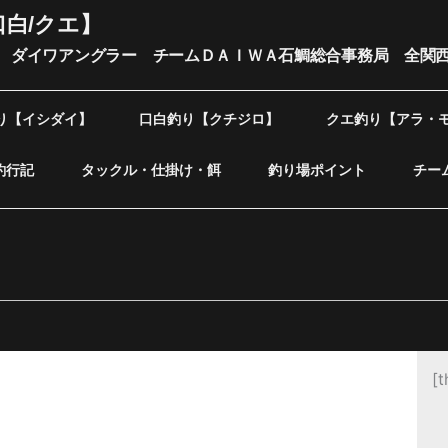
口白/クエ】
 ダイワアングラー チームＤＡＩＷＡ石鯛総合事務局 全関
り【イシダイ】
口白釣り【クチジロ】
クエ釣り【アラ・
釣行記
タックル・仕掛け・餌
釣り場ポイント
チー
[t