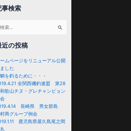
記事検索
最近の投稿
:
ームページをリニューアル公開
ました
鯛を釣るために・・・
019.4.21 全関西磯釣連盟 第28
和歌山チヌ・グレチャンピョン
会
019.4.14 長崎県 男女群島
村商グループ例会
019.1.11 鹿児島県屋久島尾之間
丸