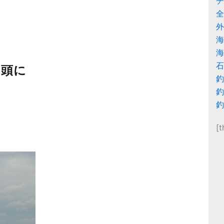
チ
全
外
海
海
石
を頭に
釣
釣
釣
[t