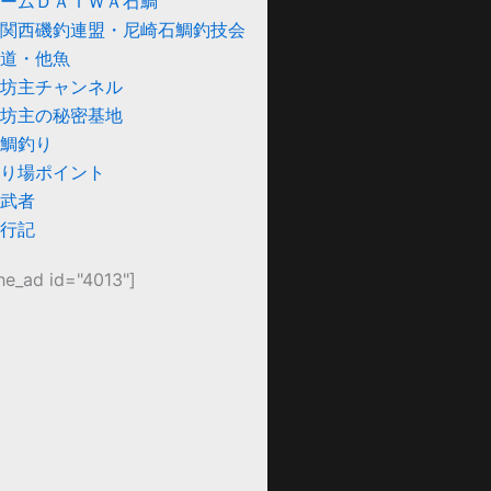
ームＤＡＩＷＡ石鯛
関西磯釣連盟・尼崎石鯛釣技会
道・他魚
坊主チャンネル
坊主の秘密基地
鯛釣り
り場ポイント
武者
行記
he_ad id="4013"]