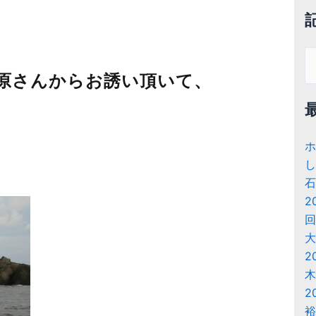
検
原さんからお誘い頂いて、
索
対
象
ホ
し
石
2
回
大
2
木
2
裕