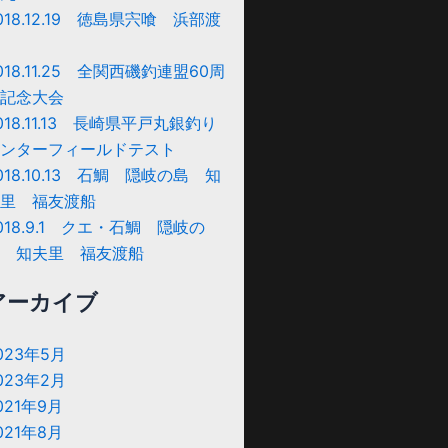
018.12.19 徳島県宍喰 浜部渡
018.11.25 全関西磯釣連盟60周
記念大会
018.11.13 長崎県平戸丸銀釣り
ンターフィールドテスト
018.10.13 石鯛 隠岐の島 知
里 福友渡船
018.9.1 クエ・石鯛 隠岐の
 知夫里 福友渡船
アーカイブ
023年5月
023年2月
021年9月
021年8月