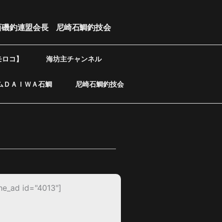
西磯釣連盟会長 尼崎石鯛釣技会
モロコ】
海坊主チャンネル
ムＤＡＩＷＡ石鯛
尼崎石鯛釣技会
he_ad id="4013"]