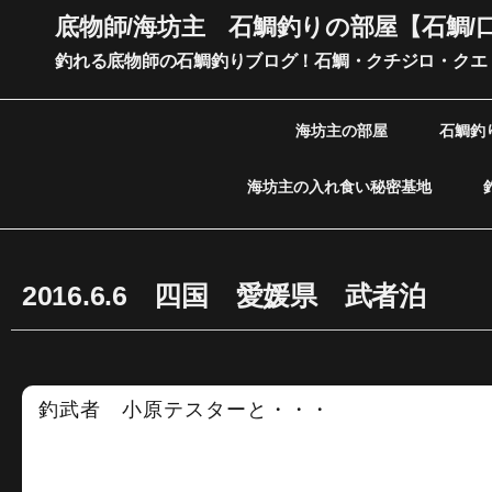
内
底物師/海坊主 石鯛釣りの部屋【石鯛/
容
釣れる底物師の石鯛釣りブログ！石鯛・クチジロ・クエ
を
ス
キ
海坊主の部屋
石鯛釣
ッ
プ
海坊主の入れ食い秘密基地
2016.6.6 四国 愛媛県 武者泊
釣武者 小原テスターと・・・