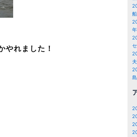
2
船
2
年
2
セ
かやれました！
2
夫
2
島
2
2
2
2