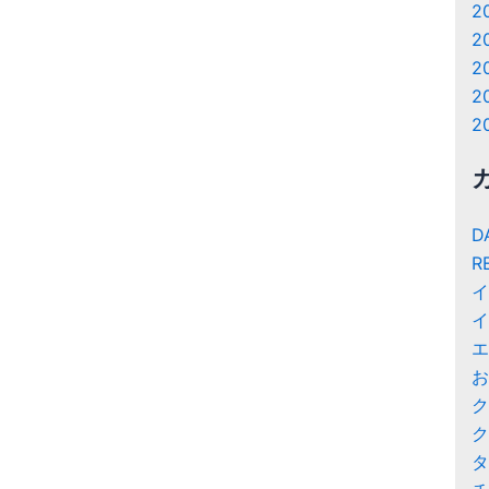
2
2
2
2
2
D
R
イ
イ
エ
お
ク
ク
タ