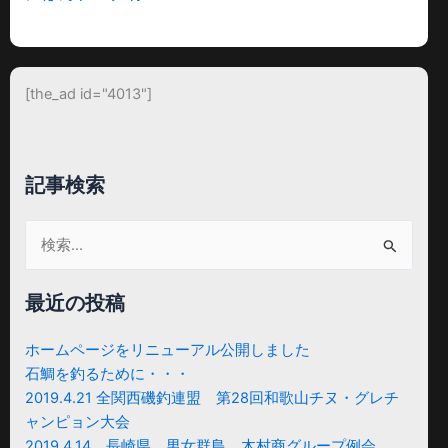
[the_ad id="4013"]
記事検索
検
索
対
最近の投稿
象:
ホームページをリニューアル公開しました
石鯛を釣るために・・・
2019.4.21 全関西磯釣連盟 第28回和歌山チヌ・グレチ
ャンピョン大会
2019.4.14 長崎県 男女群島 木村商グループ例会