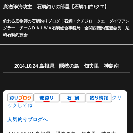
内
底物師/海坊主 石鯛釣りの部屋【石鯛/口白/クエ】
容
を
釣れる底物師の石鯛釣りブログ！石鯛・クチジロ・クエ ダイワアン
ス
グラー チームＤＡＩＷＡ石鯛総合事務局 全関西磯釣連盟会長 尼
キ
崎石鯛釣技会
ッ
プ
2014.10.24 島根県 隠岐の島 知夫里 神島南
クリ
ックしてね！
人気釣りブログへ