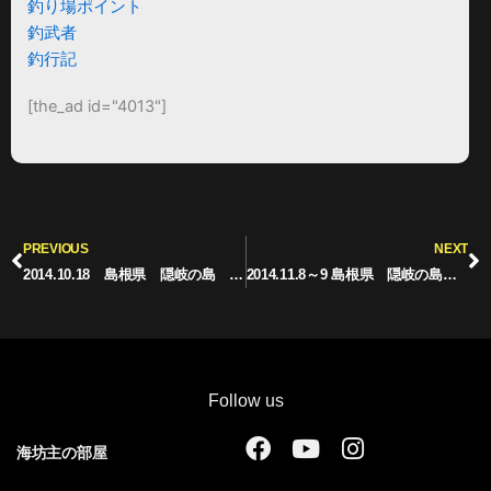
釣り場ポイント
釣武者
釣行記
[the_ad id="4013"]
Prev
N
PREVIOUS
NEXT
2014.10.18 島根県 隠岐の島 知夫里 大波加島 クエ釣り
2014.11.8～9 島根県 隠岐の島 知夫里 沖の瀬
Follow us
F
Y
I
海坊主の部屋
a
o
n