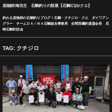
内
底物師/海坊主 石鯛釣りの部屋【石鯛/口白/クエ】
容
を
釣れる底物師の石鯛釣りブログ！石鯛・クチジロ・クエ ダイワアン
ス
グラー チームＤＡＩＷＡ石鯛総合事務局 全関西磯釣連盟会長 尼
キ
崎石鯛釣技会
ッ
プ
TAG: クチジロ
ペ
ペ
ペ
ー
ー
ー
ジ
ジ
ジ