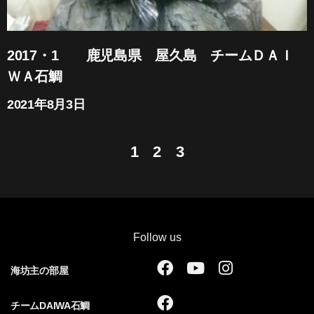
2017・1 鹿児島県 屋久島 チームＤＡＩ
ＷＡ石鯛
2021年8月3日
1
2
3
Follow us
F
Y
I
海坊主の部屋
a
o
n
c
u
s
F
チームDAIWA石鯛