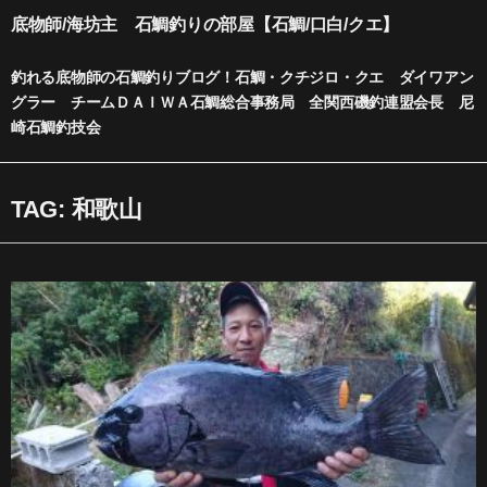
内
底物師/海坊主 石鯛釣りの部屋【石鯛/口白/クエ】
容
を
釣れる底物師の石鯛釣りブログ！石鯛・クチジロ・クエ ダイワアン
ス
グラー チームＤＡＩＷＡ石鯛総合事務局 全関西磯釣連盟会長 尼
キ
崎石鯛釣技会
ッ
プ
TAG: 和歌山