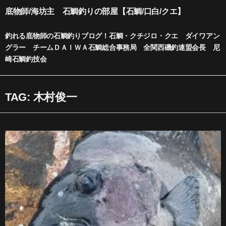
内
底物師/海坊主 石鯛釣りの部屋【石鯛/口白/クエ】
容
を
釣れる底物師の石鯛釣りブログ！石鯛・クチジロ・クエ ダイワアン
ス
グラー チームＤＡＩＷＡ石鯛総合事務局 全関西磯釣連盟会長 尼
キ
崎石鯛釣技会
ッ
プ
TAG: 木村俊一