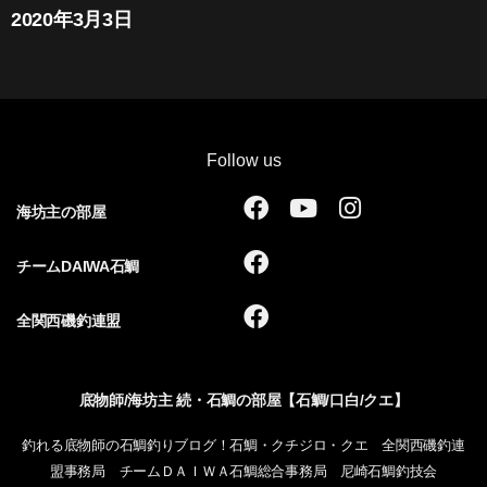
2020年3月3日
Follow us
F
Y
I
海坊主の部屋
a
o
n
c
u
s
F
チームDAIWA石鯛
e
t
t
a
b
u
a
c
F
全関西磯釣連盟
o
b
g
e
a
o
e
r
b
c
k
a
o
e
底物師/海坊主 続・石鯛の部屋【石鯛/口白/クエ】
m
o
b
k
o
釣れる底物師の石鯛釣りブログ！石鯛・クチジロ・クエ 全関西磯釣連
o
盟事務局 チームＤＡＩＷＡ石鯛総合事務局 尼崎石鯛釣技会