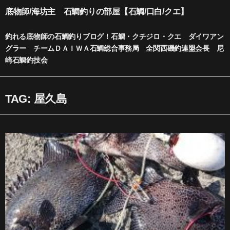
内
底物師/海坊主 石鯛釣りの部屋【石鯛/口白/クエ】
容
を
釣れる底物師の石鯛釣りブログ！石鯛・クチジロ・クエ ダイワアン
ス
グラー チームＤＡＩＷＡ石鯛総合事務局 全関西磯釣連盟会長 尼
キ
崎石鯛釣技会
ッ
プ
TAG: 屋久島