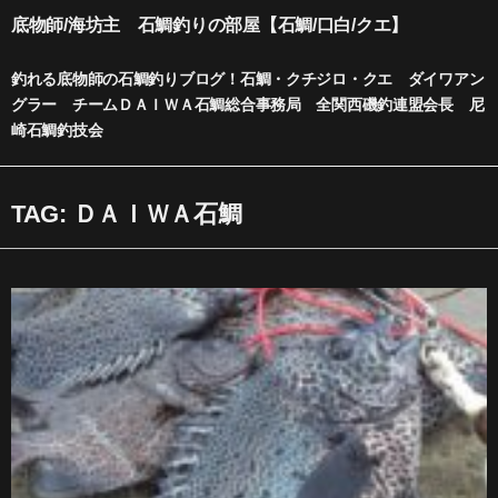
内
底物師/海坊主 石鯛釣りの部屋【石鯛/口白/クエ】
容
を
釣れる底物師の石鯛釣りブログ！石鯛・クチジロ・クエ ダイワアン
ス
グラー チームＤＡＩＷＡ石鯛総合事務局 全関西磯釣連盟会長 尼
キ
崎石鯛釣技会
ッ
プ
TAG: ＤＡＩＷＡ石鯛