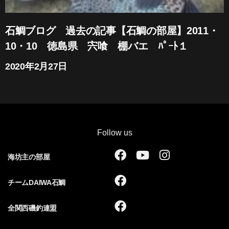
石鯛ブログ 過去の記事【石鯛の部屋】2011・
10・10 徳島県 宍喰 棚バエ ﾊﾟｰﾄ１
2020年2月27日
Follow us
F
Y
I
海坊主の部屋
a
o
n
c
u
s
F
チームDAIWA石鯛
e
t
t
a
b
u
a
c
F
全関西磯釣連盟
o
b
g
e
a
o
e
r
b