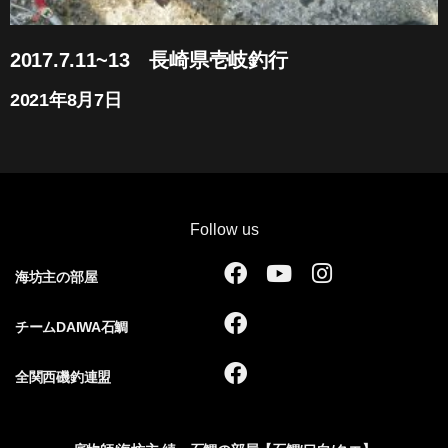
2017.7.11~13 長崎県壱岐釣行
2021年8月7日
Follow us
F
Y
I
海坊主の部屋
a
o
n
c
u
s
F
チームDAIWA石鯛
e
t
t
a
b
u
a
c
F
全関西磯釣連盟
o
b
g
e
a
o
e
r
b
c
k
a
o
e