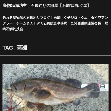
内
底物師/海坊主 石鯛釣りの部屋【石鯛/口白/クエ】
容
を
釣れる底物師の石鯛釣りブログ！石鯛・クチジロ・クエ ダイワアン
ス
グラー チームＤＡＩＷＡ石鯛総合事務局 全関西磯釣連盟会長 尼
キ
崎石鯛釣技会
ッ
プ
TAG: 高瀬