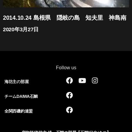
2014.10.24 島根県 隠岐の島 知夫里 神島南
2020年3月27日
Follow us
F
Y
I
海坊主の部屋
a
o
n
c
u
s
F
チームDAIWA石鯛
e
t
t
a
b
u
a
c
F
全関西磯釣連盟
o
b
g
e
a
o
e
r
b
c
k
a
o
e