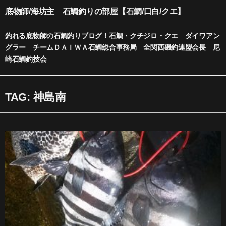
内
底物師/海坊主 石鯛釣りの部屋【石鯛/口白/クエ】
容
を
釣れる底物師の石鯛釣りブログ！石鯛・クチジロ・クエ ダイワアン
ス
グラー チームＤＡＩＷＡ石鯛総合事務局 全関西磯釣連盟会長 尼
キ
崎石鯛釣技会
ッ
プ
TAG: 神島南