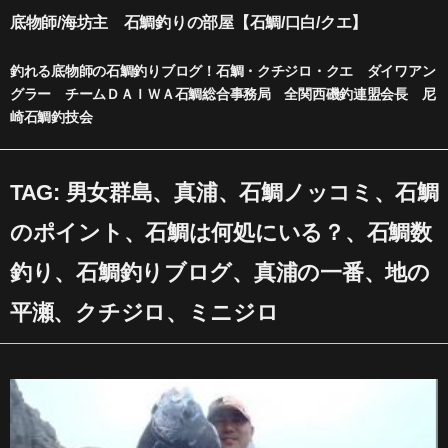
内
底物師/海坊主 石鯛釣りの部屋【石鯛/口白/クエ】
容
を
釣れる底物師の石鯛釣りブログ！石鯛・クチジロ・クエ ダイワアン
ス
グラー チームＤＡＩＷＡ石鯛総合事務局 全関西磯釣連盟会長 尼
キ
崎石鯛釣技会
ッ
プ
TAG: 男女群島、真浦、石鯛ノッコミ、石鯛
のポイント、石鯛は何処にいる？、石鯛数
釣り、石鯛釣りブログ、真浦の一番、地の
平瀬、クチジロ、ミニジロ