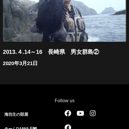
2013.４.14～16 長崎県 男女群島②
2020年3月21日
Follow us
F
Y
I
海坊主の部屋
a
o
n
c
u
s
F
チームDAIWA石鯛