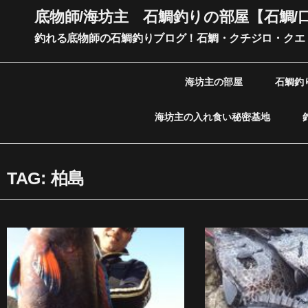
内
底物師/海坊主 石鯛釣りの部屋【石鯛/
容
釣れる底物師の石鯛釣りブログ！石鯛・クチジロ・クエ
を
ス
キ
海坊主の部屋
石鯛釣
ッ
プ
海坊主の入れ食い秘密基地
TAG: 柏島