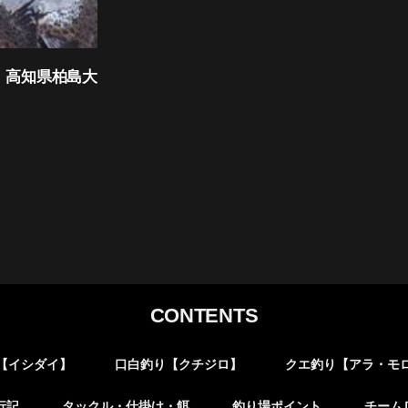
1.6 高知県柏島大
CONTENTS
【イシダイ】
口白釣り【クチジロ】
クエ釣り【アラ・モ
行記
タックル・仕掛け・餌
釣り場ポイント
チーム