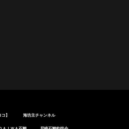
ロコ】
海坊主チャンネル
ＤＡＩＷＡ石鯛
尼崎石鯛釣技会