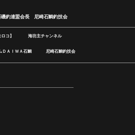
西磯釣連盟会長 尼崎石鯛釣技会
モロコ】
海坊主チャンネル
ムＤＡＩＷＡ石鯛
尼崎石鯛釣技会