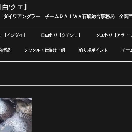
口白/クエ】
 ダイワアングラー チームＤＡＩＷＡ石鯛総合事務局 全関
り【イシダイ】
口白釣り【クチジロ】
クエ釣り【アラ・
釣行記
タックル・仕掛け・餌
釣り場ポイント
チー