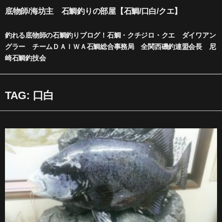
内
底物師/海坊主 石鯛釣りの部屋【石鯛/口白/クエ】
容
を
釣れる底物師の石鯛釣りブログ！石鯛・クチジロ・クエ ダイワアン
ス
グラー チームＤＡＩＷＡ石鯛総合事務局 全関西磯釣連盟会長 尼
キ
崎石鯛釣技会
ッ
プ
TAG: 口白