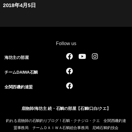
2018年4月5日
Follow us
F
Y
I
海坊主の部屋
a
o
n
c
u
s
F
チームDAIWA石鯛
e
t
t
a
b
u
a
c
F
全関西磯釣連盟
o
b
g
e
a
o
e
r
b
c
k
a
o
e
底物師/海坊主 続・石鯛の部屋【石鯛/口白/クエ】
m
o
b
k
o
釣れる底物師の石鯛釣りブログ！石鯛・クチジロ・クエ 全関西磯釣連
o
盟事務局 チームＤＡＩＷＡ石鯛総合事務局 尼崎石鯛釣技会