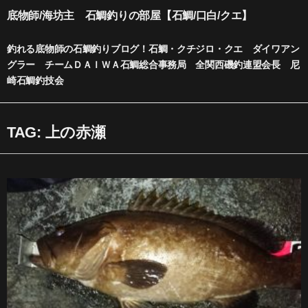
内
底物師/海坊主 石鯛釣りの部屋【石鯛/口白/クエ】
容
を
釣れる底物師の石鯛釣りブログ！石鯛・クチジロ・クエ ダイワアン
ス
グラー チームＤＡＩＷＡ石鯛総合事務局 全関西磯釣連盟会長 尼
キ
崎石鯛釣技会
ッ
プ
TAG: 上の赤瀬