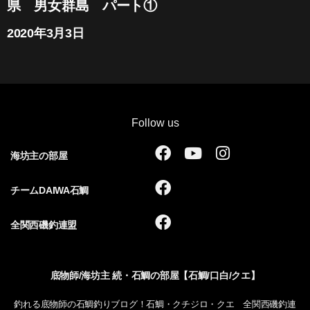
県 男女群島 パート①
2020年3月3日
Follow us
F
Y
I
海坊主の部屋
a
o
n
c
u
s
F
チームDAIWA石鯛
e
t
t
a
b
u
a
c
F
全関西磯釣連盟
o
b
g
e
a
o
e
r
b
c
k
a
o
e
底物師/海坊主 続・石鯛の部屋【石鯛/口白/クエ】
m
o
b
k
o
釣れる底物師の石鯛釣りブログ！石鯛・クチジロ・クエ 全関西磯釣連