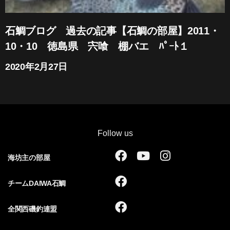
石鯛ブログ 過去の記事【石鯛の部屋】2011・
10・10 徳島県 宍喰 棚バエ ﾊﾟｰﾄ１
2020年2月27日
Follow us
F
Y
I
海坊主の部屋
a
o
n
c
u
s
F
チームDAIWA石鯛
e
t
t
a
b
u
a
c
F
全関西磯釣連盟
o
b
g
e
a
o
e
r
b