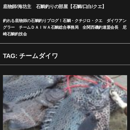
内
底物師/海坊主 石鯛釣りの部屋【石鯛/口白/クエ】
容
を
釣れる底物師の石鯛釣りブログ！石鯛・クチジロ・クエ ダイワアン
ス
グラー チームＤＡＩＷＡ石鯛総合事務局 全関西磯釣連盟会長 尼
キ
崎石鯛釣技会
ッ
プ
TAG: チームダイワ