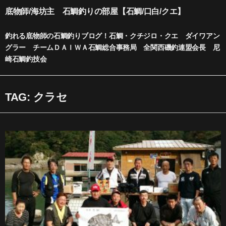
内
底物師/海坊主 石鯛釣りの部屋【石鯛/口白/クエ】
容
を
釣れる底物師の石鯛釣りブログ！石鯛・クチジロ・クエ ダイワアン
ス
グラー チームＤＡＩＷＡ石鯛総合事務局 全関西磯釣連盟会長 尼
キ
崎石鯛釣技会
ッ
プ
TAG: クラセ