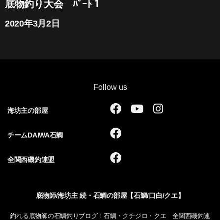
底物釣り大会 ﾊﾟｰﾄ１
2020年3月2日
Follow us
F
Y
I
海坊主の部屋
a
o
n
c
u
s
F
チームDAIWA石鯛
e
t
t
a
b
u
a
c
F
全関西磯釣連盟
o
b
g
e
a
o
e
r
b
c
k
a
o
e
底物師/海坊主 続・石鯛の部屋【石鯛/口白/クエ】
m
o
b
k
o
釣れる底物師の石鯛釣りブログ！石鯛・クチジロ・クエ 全関西磯釣連