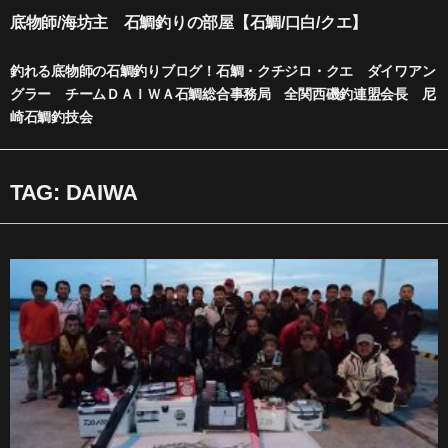
内
底物師/海坊主 石鯛釣りの部屋【石鯛/口白/クエ】
容
を
釣れる底物師の石鯛釣りブログ！石鯛・クチジロ・クエ ダイワアン
ス
グラー チームＤＡＩＷＡ石鯛総合事務局 全関西磯釣連盟会長 尼
キ
崎石鯛釣技会
ッ
プ
TAG: DAIWA