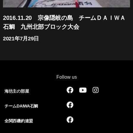
2016.11.20 宗像隠岐の島 チームＤＡＩＷＡ
石鯛 九州北部ブロック大会
2021年7月29日
Follow us
F
Y
I
海坊主の部屋
a
o
n
c
u
s
F
チームDAIWA石鯛
e
t
t
a
b
u
a
c
F
全関西磯釣連盟
o
b
g
e
a
o
e
r
b