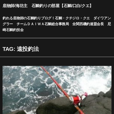
内
底物師/海坊主 石鯛釣りの部屋【石鯛/口白/クエ】
容
を
釣れる底物師の石鯛釣りブログ！石鯛・クチジロ・クエ ダイワアン
ス
グラー チームＤＡＩＷＡ石鯛総合事務局 全関西磯釣連盟会長 尼
キ
崎石鯛釣技会
ッ
プ
TAG: 遠投釣法