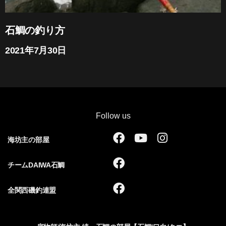
石鯛の釣り方
2021年7月30日
Follow us
F
Y
I
海坊主の部屋
a
o
n
c
u
s
F
チームDAIWA石鯛
e
t
t
a
b
u
a
c
F
全関西磯釣連盟
o
b
g
e
a
o
e
r
b
c
k
a
o
e