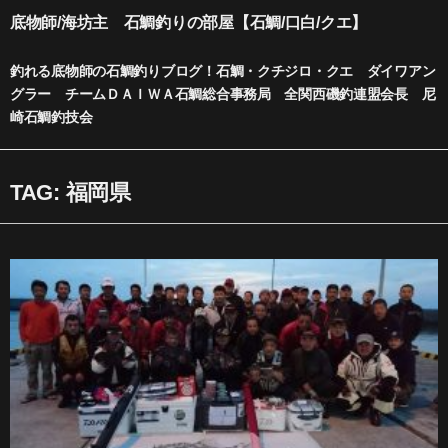
内
底物師/海坊主 石鯛釣りの部屋【石鯛/口白/クエ】
容
を
釣れる底物師の石鯛釣りブログ！石鯛・クチジロ・クエ ダイワアン
ス
グラー チームＤＡＩＷＡ石鯛総合事務局 全関西磯釣連盟会長 尼
キ
崎石鯛釣技会
ッ
プ
TAG: 福岡県