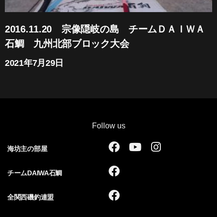
2016.11.20 宗像隠岐の島 チームＤＡＩＷＡ
石鯛 九州北部ブロック大会
2021年7月29日
Follow us
F
Y
I
海坊主の部屋
a
o
n
c
u
s
F
チームDAIWA石鯛
e
t
t
a
b
u
a
c
F
全関西磯釣連盟
o
b
g
e
a
o
e
r
b