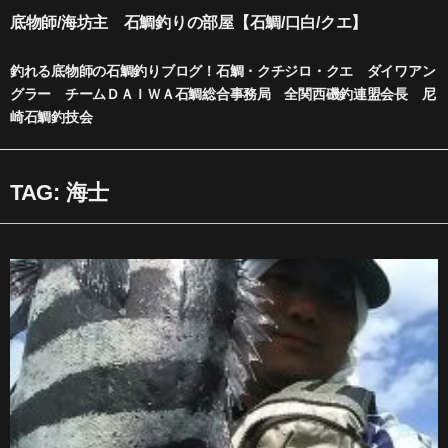
内
底物師/海坊主 石鯛釣りの部屋【石鯛/口白/クエ】
容
を
釣れる底物師の石鯛釣りブログ！石鯛・クチジロ・クエ ダイワアン
ス
グラー チームＤＡＩＷＡ石鯛総合事務局 全関西磯釣連盟会長 尼
キ
崎石鯛釣技会
ッ
プ
TAG: 海士