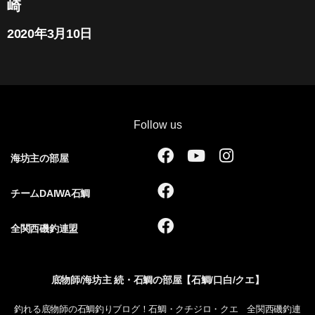
崎
2020年3月10日
Follow us
F
Y
I
海坊主の部屋
a
o
n
c
u
s
F
チームDAIWA石鯛
e
t
t
a
b
u
a
c
F
全関西磯釣連盟
o
b
g
e
a
o
e
r
b
c
k
a
o
e
底物師/海坊主 続・石鯛の部屋【石鯛/口白/クエ】
m
o
b
k
o
釣れる底物師の石鯛釣りブログ！石鯛・クチジロ・クエ 全関西磯釣連