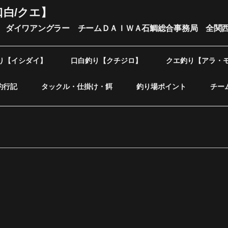
口白/クエ】
 ダイワアングラー チームＤＡＩＷＡ石鯛総合事務局 全関
り【イシダイ】
口白釣り【クチジロ】
クエ釣り【アラ・
釣行記
タックル・仕掛け・餌
釣り場ポイント
チー