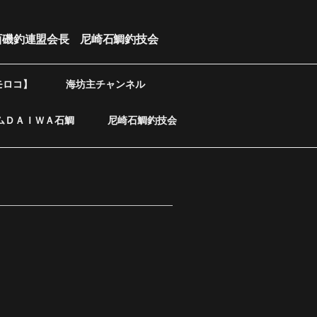
西磯釣連盟会長 尼崎石鯛釣技会
モロコ】
海坊主チャンネル
ムＤＡＩＷＡ石鯛
尼崎石鯛釣技会