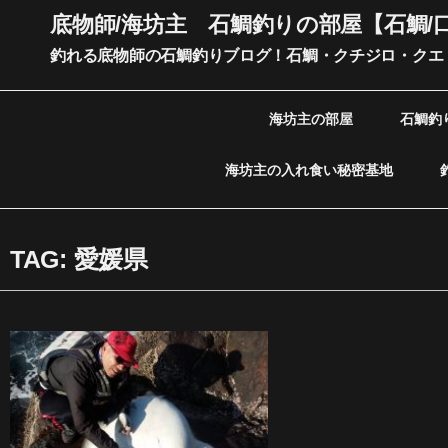
内
底物師/海坊主 石鯛釣りの部屋【石鯛/
容
釣れる底物師の石鯛釣りブログ！石鯛・クチジロ・クエ
を
ス
キ
海坊主の部屋
石鯛釣
ッ
プ
海坊主の入れ食い秘密基地
TAG: 愛媛県