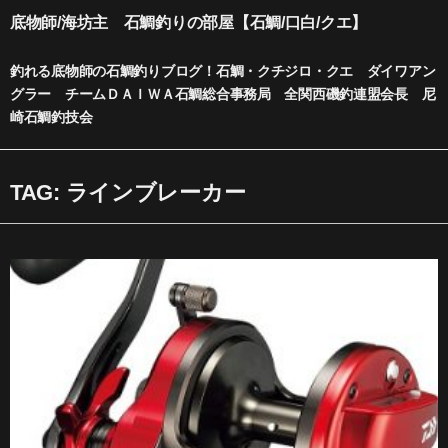
内
底物師/海坊主 石鯛釣りの部屋【石鯛/口白/クエ】
容
を
釣れる底物師の石鯛釣りブログ！石鯛・クチジロ・クエ ダイワアン
ス
グラー チームＤＡＩＷＡ石鯛総合事務局 全関西磯釣連盟会長 尼
キ
崎石鯛釣技会
ッ
プ
TAG: ラインブレーカー