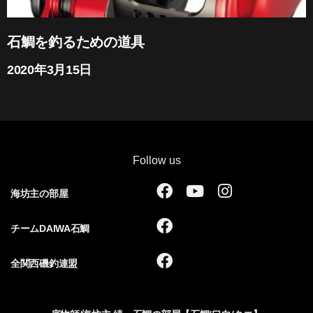
石鯛を釣るための道具
2020年3月15日
Follow us
F
Y
I
海坊主の部屋
a
o
n
c
u
s
F
チームDAIWA石鯛
e
t
t
a
b
u
a
c
F
全関西磯釣連盟
o
b
g
e
a
o
e
r
b
c
k
a
o
e