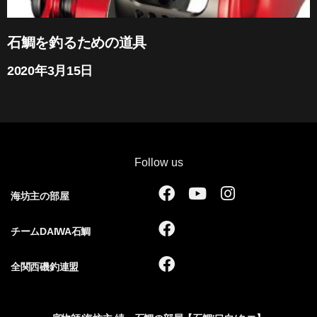
石鯛を釣るための道具
2020年3月15日
Follow us
F
Y
I
海坊主の部屋
a
o
n
c
u
s
F
チームDAIWA石鯛
e
t
t
a
b
u
a
c
F
全関西磯釣連盟
o
b
g
e
a
o
e
r
b
c
k
a
o
e