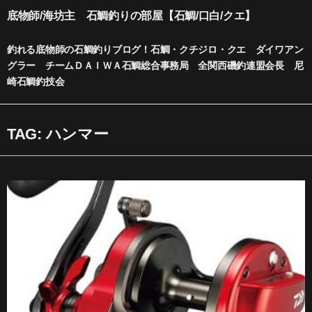
内
底物師/海坊主 石鯛釣りの部屋【石鯛/口白/クエ】
容
を
釣れる底物師の石鯛釣りブログ！石鯛・クチジロ・クエ ダイワアン
ス
グラー チームＤＡＩＷＡ石鯛総合事務局 全関西磯釣連盟会長 尼
キ
崎石鯛釣技会
ッ
プ
TAG: ハンマー