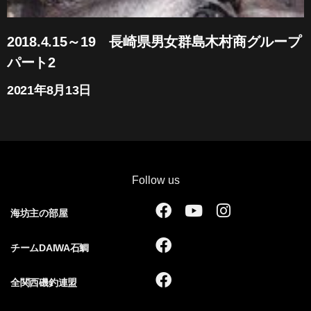
2018.4.15～19 長崎県男女群島木村商グループ
パート2
2021年8月13日
Follow us
F
Y
I
海坊主の部屋
a
o
n
c
u
s
F
チームDAIWA石鯛
e
t
t
a
b
u
a
c
F
全関西磯釣連盟
o
b
g
e
a
o
e
r
b