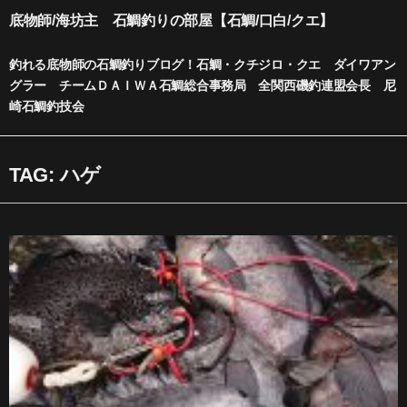
内
底物師/海坊主 石鯛釣りの部屋【石鯛/口白/クエ】
容
を
釣れる底物師の石鯛釣りブログ！石鯛・クチジロ・クエ ダイワアン
ス
グラー チームＤＡＩＷＡ石鯛総合事務局 全関西磯釣連盟会長 尼
キ
崎石鯛釣技会
ッ
プ
TAG: ハゲ