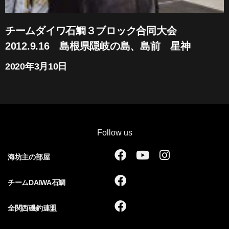
チームダイワ石鯛３ブロック合同大会
2012.9.16 島根県隠岐の島、島前 星神
2020年3月10日
Follow us
F
Y
I
海坊主の部屋
a
o
n
c
u
s
F
チームDAIWA石鯛
e
t
t
a
b
u
a
c
F
全関西磯釣連盟
o
b
g
e
a
o
e
r
b