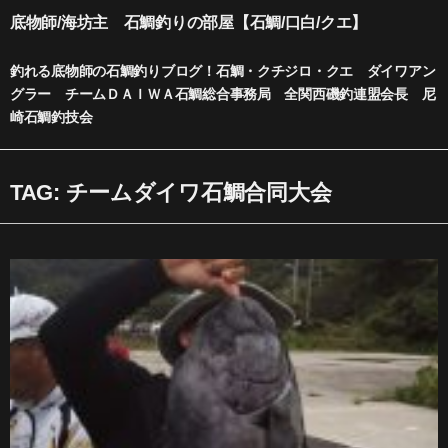
内
底物師/海坊主 石鯛釣りの部屋【石鯛/口白/クエ】
容
を
釣れる底物師の石鯛釣りブログ！石鯛・クチジロ・クエ ダイワアン
ス
グラー チームＤＡＩＷＡ石鯛総合事務局 全関西磯釣連盟会長 尼
キ
崎石鯛釣技会
ッ
プ
TAG: チームダイワ石鯛合同大会