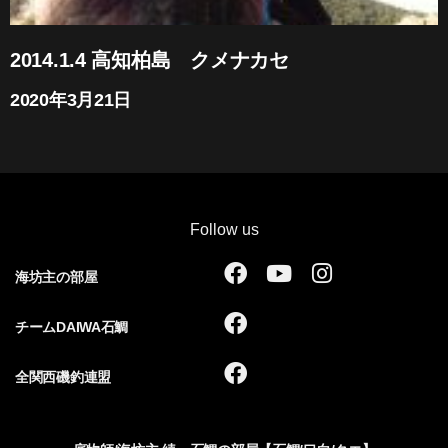
2014.1.4 高知柏島 クメナカセ
2020年3月21日
Follow us
F
Y
I
海坊主の部屋
a
o
n
c
u
s
F
チームDAIWA石鯛
e
t
t
a
b
u
a
c
F
全関西磯釣連盟
o
b
g
e
a
o
e
r
b
c
k
a
o
e