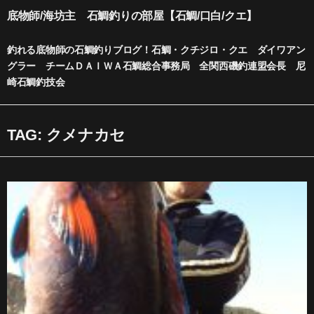
内
底物師/海坊主 石鯛釣りの部屋【石鯛/口白/クエ】
容
を
釣れる底物師の石鯛釣りブログ！石鯛・クチジロ・クエ ダイワアン
ス
グラー チームＤＡＩＷＡ石鯛総合事務局 全関西磯釣連盟会長 尼
キ
崎石鯛釣技会
ッ
プ
TAG: クメナカセ